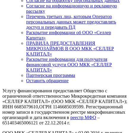
Согласие на обработку персональных данных
Согласие на информационную и рекламную
рассылку
Перечень третьих лиц, которым Оператор
персональных данных может предоставлять
доступ и передавать ПД
Раскрытие информации об ООО «Селлер
Капитал»
ПРАВИЛА ПРЕДОСТАВЛЕНИЯ
МИКРОЗАЙМОВ В ООО МКК «СЕЛЛЕР
КАПИТАЛ»
Раскрытие информации для получателя
финансовой услуги ООО МКК «СЕЛЛЕР
КАПИТАЛ»
Партнерская программа
Оставить обращение
Услугу финансирования предоставляет Общество с
ограниченной ответственностью Микрокредитная компания
«СЕЛЛЕР КАПИТАЛ» (ООО МКК «СЕЛЛЕР КАПИТАЛ»);
ИНН 6685079610,ОГРН 1146685039599. Регистрационный
номер записи в государственном реестре микрофинансовых
организаций и дата включения в
реестр МФО
–
651403465006121 от 22.12.2014 г.
ООО МКК «СЕЛЛЕР КАПИТАЛ» с 02.09.2016 г. является