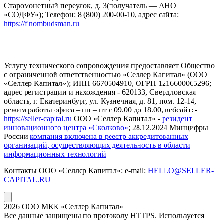
Старомонетный переулок, д. 3(получатель — АНО
«СОДФУ»); Телефон: 8 (800) 200-00-10, адрес сайта:
https://finombudsman.ru
Услугу технического сопровождения предоставляет Общество
с ограниченной ответственностью «Селлер Капитал» (ООО
«Селлер Капитал»); ИНН 6670504910, ОГРН 1216600065296;
адрес регистрации и нахождения - 620133, Свердловская
область, г. Екатеринбург, ул. Кузнечная, д. 81, пом. 12-14,
режим работы офиса – пн – пт с 09.00 до 18.00, вебсайт: -
https://seller-capital.ru
ООО «Селлер Капитал» -
резидент
инновационного центра «Сколково»
; 28.12.2024 Минцифры
России
компания включена в реестр аккредитованных
организаций, осуществляющих деятельность в области
информационных технологий
Контакты ООО «Селлер Капитал»: e-mail:
HELLO@SELLER-
CAPITAL.RU
2026 ООО МКК «Селлер Капитал»
Все данные защищены по протоколу HTTPS. Используется