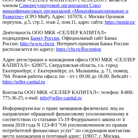
членом
Саморегулируемой организации Союз
микрофинансовых организаций «Микрофинансирование и
Развитие»
(СРО МиР), Адрес: 107078, г. Москва Орликов
переулок, д.5, стр.1, этаж 2, пом.11, адрес сайта:
https://npmir.ru/
Деятельность ООО МКК «СЕЛЛЕР КАПИТАЛ»
поднадзорна
Банку России
. Официальный сайт Банка
России:
http://www.cbr.ru
. Интернет-приемная Банка России
располагается по адресу:
https://cbr.ru/Reception
Адрес регистрации и нахождения офиса ООО МКК «СЕЛЛЕР
КАПИТАЛ»: 620075, Свердловская область, г.о. город
Екатеринбург, г. Екатеринбург, ул. Малышева, д. 71, помещ.
704. Режим работы офиса: пн – пт с 09.00 до 18.00. Вебсайт -
https://seller-capital.ru
Контакты ООО МКК «СЕЛЛЕР КАПИТАЛ»: телефон: 8-800-
775-36-25, e-mail:
info@seller-capital.ru
Информируем вас о праве заемщиков-физических лиц на
направление обращений финансовому уполномоченному в
соответствии со статьями 15-19 Федерального закона от 4
июня 2018 года N 123-ФЗ "Об уполномоченном по правам
потребителей финансовых услуг" по следующим контактам:
место нахождения и почтовый адрес: 119017, г. Москва,